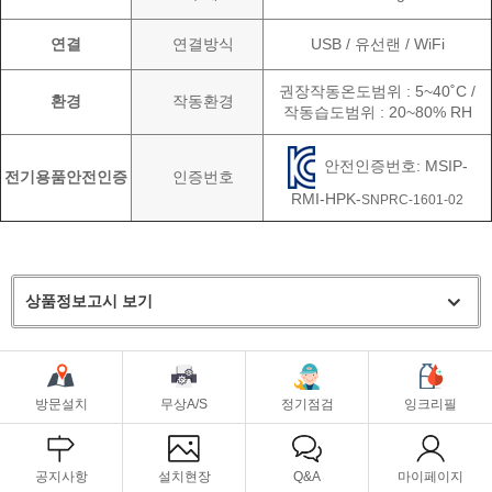
연결
연결방식
USB / 유선랜 / WiFi
권장작동온도범위 : 5~40˚C /
환경
작동환경
작동습도범위 : 20~80% RH
안전인증번호: MSIP-
전기용품안전인증
인증번호
RMI-HPK-
SNPRC-1601-02
상품정보고시 보기
방문설치
무상A/S
정기점검
잉크리필
공지사항
설치현장
Q&A
마이페이지