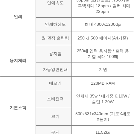
35ppm (초안모드) , ISO기준
인쇄속도
: 흑백최대 18ppm / 컬러 최대
22ppm
인쇄
인쇄해상도
최대 4800x1200dpi
월 권장 출력량
250~1,500 페이지(A4기준)
250매 입력 용지함 / 출력 용
용지함
지함 최대 100매
용지처리
자동양면인쇄
지원
메모리
128MB RAM
인쇄시 35w / 대기중 6.10W /
소비전력
슬립 1.20W
기본스펙
500x531x340mm (가로X세로
크기
X높이)
무게
11.52kg