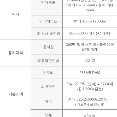
29ppm (초안모드) , ISO기준
인쇄속도
: 흑백최대 15ppm / 컬러 최대
8ppm
인쇄
인쇄해상도
최대 4800x1200dpi
월 권장 출력량
200~800 페이지(A4기준)
250매 입력 용지함 / 출력용량
용지함
최대 75매
용지처리
자동양면인쇄
미지원
메모리
256MB RAM
최대 27.7W (인쇄) 4.57W(대
소비전력
기) 1.89W(절전)
기본스펙
최대 625.2x689.6x297mm
크기
(가로X세로X높이)
무게
17.6kg