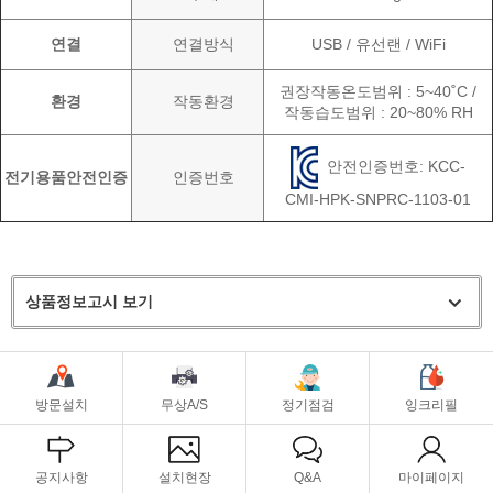
연결
연결방식
USB / 유선랜 / WiFi
권장작동온도범위 : 5~40˚C /
환경
작동환경
작동습도범위 : 20~80% RH
안전인증번호: KCC-
전기용품안전인증
인증번호
CMI-HPK-SNPRC-1103-01
상품정보고시 보기
방문설치
무상A/S
정기점검
잉크리필
공지사항
설치현장
Q&A
마이페이지