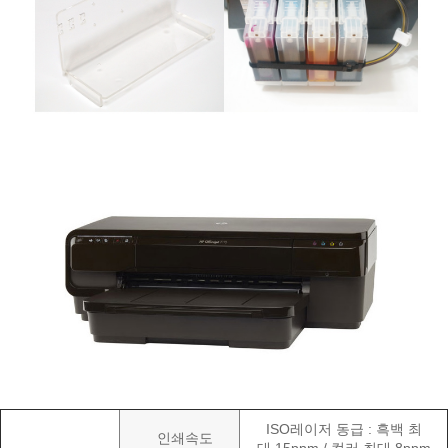
ISO레이저 동급 : 흑백 최
인쇄속도