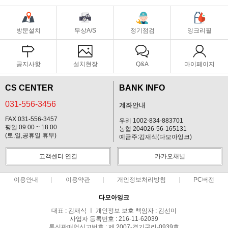
방문설치
무상A/S
정기점검
잉크리필
공지사항
설치현장
Q&A
마이페이지
CS CENTER
BANK INFO
031-556-3456
계좌안내
FAX 031-556-3457
우리 1002-834-883701
평일 09:00 ~ 18:00
농협 204026-56-165131
(토,일,공휴일 휴무)
예금주:김재식(다모아잉크)
고객센터 연결
카카오채널
이용안내
이용약관
개인정보처리방침
PC버전
다모아잉크
대표 : 김재식 ㅣ 개인정보 보호 책임자 : 김선미
사업자 등록번호 : 216-11-62039
통신판매업신고번호 : 제 2007-경기구리-0939호