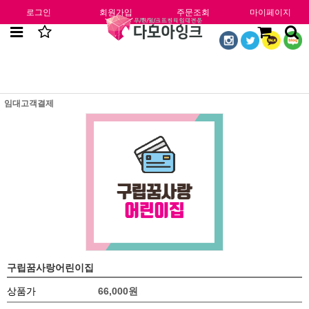
로그인
회원가입
주문조회
마이페이지
임대고객결제
구립꿈사랑어린이집
상품가
66,000
원