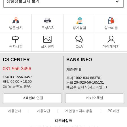
상품정보고시 보기
방문설치
무상A/S
정기점검
잉크리필
공지사항
설치현장
Q&A
마이페이지
CS CENTER
BANK INFO
031-556-3456
계좌안내
FAX 031-556-3457
우리 1002-834-883701
평일 09:00 ~ 18:00
농협 204026-56-165131
(토,일,공휴일 휴무)
예금주:김재식(다모아잉크)
고객센터 연결
카카오채널
이용안내
이용약관
개인정보처리방침
PC버전
다모아잉크