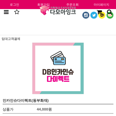
로그인
회원가입
주문조회
마이페이지
임대고객결제
인카인슈다이렉트(동부화재)
상품가
44,000
원